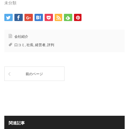
ウ
未分類
で
開
き
ま
す)
会社紹介
口コミ
,
社長
,
経営者
,
評判
前のページ
関連記事