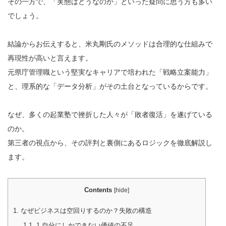
その一方で、「実態はどうなのか」といった疑問に思う方も多い
でしょう。
結論からお伝えすると、米丸剛氏のメソッドは合理的な仕組みで
再現性が高いと言えます。
元県庁管理職という堅実なキャリアで培われた「戦略立案能力」
と、理系的な「データ分析」がその土台となっているからです。
なぜ、多くの起業塾で挫折した人々が「敗者復活」を遂げている
のか。
第三者の視点から、その評判と裏側にあるロジックを徹底解説し
ます。
Contents
[
hide
]
1.
なぜビジネスは空回りするのか？失敗の構造
1.1.
1.自分にしかできない価値の不足