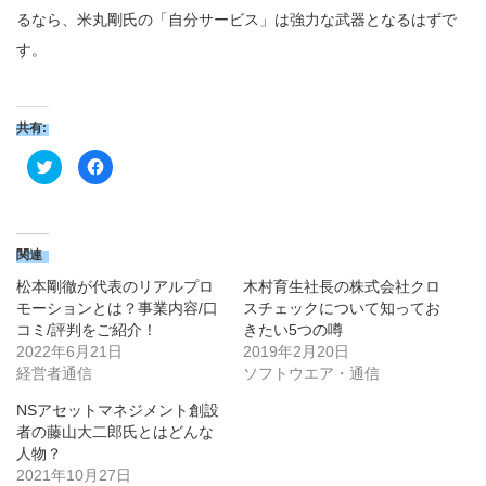
るなら、米丸剛氏の「自分サービス」は強力な武器となるはずで
す。
共有:
ク
Facebook
リ
で
ッ
共
ク
有
し
す
て
る
Twitter
に
で
は
関連
共
ク
有
リ
松本剛徹が代表のリアルプロ
木村育生社長の株式会社クロ
(新
ッ
し
ク
モーションとは？事業内容/口
スチェックについて知ってお
い
し
コミ/評判をご紹介！
きたい5つの噂
ウ
て
ィ
く
2022年6月21日
2019年2月20日
ン
だ
ド
さ
経営者通信
ソフトウエア・通信
ウ
い
で
(新
NSアセットマネジメント創設
開
し
き
い
者の藤山大二郎氏とはどんな
ま
ウ
す)
ィ
人物？
ン
2021年10月27日
ド