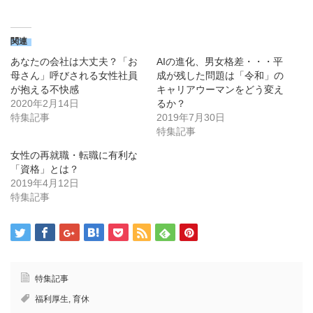
ク
有
し
す
て
る
Twitter
に
で
は
関連
共
ク
有
リ
あなたの会社は大丈夫？「お
AIの進化、男女格差・・・平
(新
ッ
し
ク
母さん」呼びされる女性社員
成が残した問題は「令和」の
い
し
が抱える不快感
キャリアウーマンをどう変え
ウ
て
ィ
く
2020年2月14日
るか？
ン
だ
ド
さ
特集記事
2019年7月30日
ウ
い
特集記事
で
(新
開
し
き
い
女性の再就職・転職に有利な
ま
ウ
す)
ィ
「資格」とは？
ン
2019年4月12日
ド
ウ
特集記事
で
開
き
ま
す)
特集記事
福利厚生
,
育休