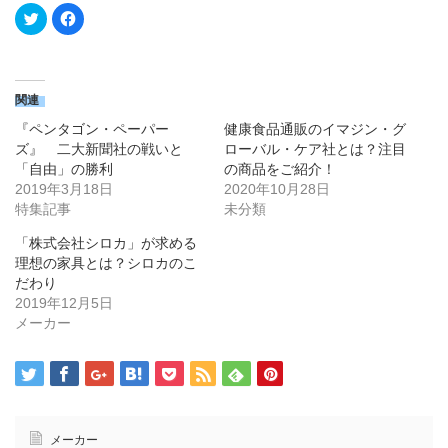
ク
Facebook
リ
で
ッ
共
ク
有
し
す
て
る
Twitter
に
で
は
関連
共
ク
有
リ
『ペンタゴン・ペーパー
健康食品通販のイマジン・グ
(新
ッ
し
ク
ズ』 二大新聞社の戦いと
ローバル・ケア社とは？注目
い
し
「自由」の勝利
の商品をご紹介！
ウ
て
ィ
く
2019年3月18日
2020年10月28日
ン
だ
ド
さ
特集記事
未分類
ウ
い
で
(新
「株式会社シロカ」が求める
開
し
き
い
理想の家具とは？シロカのこ
ま
ウ
す)
ィ
だわり
ン
2019年12月5日
ド
ウ
メーカー
で
開
き
ま
す)
メーカー