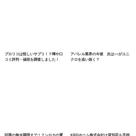
ブロリコは怪しいサプリ！？噂や口
アパレル業界の今後 次は○○がユニ
コミ評判・値段を調査しました！
クロを追い抜く？
話題の無水調理まで！？シロカの電
KRGホーム株式会社は貸別荘も手掛