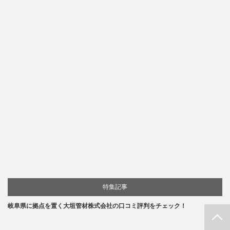
特集記事
岐阜県に拠点を置く大垣管材株式会社の口コミ評判をチェック！
PAGE TOP