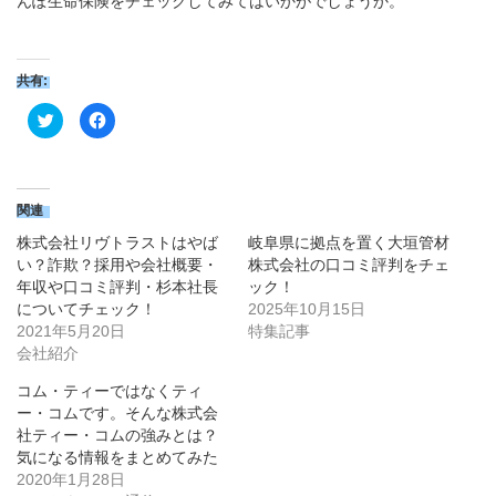
んぽ生命保険をチェックしてみてはいかがでしょうか。
共有:
ク
Facebook
リ
で
ッ
共
ク
有
し
す
て
る
Twitter
に
で
は
関連
共
ク
有
リ
株式会社リヴトラストはやば
岐阜県に拠点を置く大垣管材
(新
ッ
し
ク
い？詐欺？採用や会社概要・
株式会社の口コミ評判をチェ
い
し
年収や口コミ評判・杉本社長
ック！
ウ
て
ィ
く
についてチェック！
2025年10月15日
ン
だ
ド
さ
2021年5月20日
特集記事
ウ
い
会社紹介
で
(新
開
し
き
い
コム・ティーではなくティ
ま
ウ
す)
ィ
ー・コムです。そんな株式会
ン
社ティー・コムの強みとは？
ド
ウ
気になる情報をまとめてみた
で
開
2020年1月28日
き