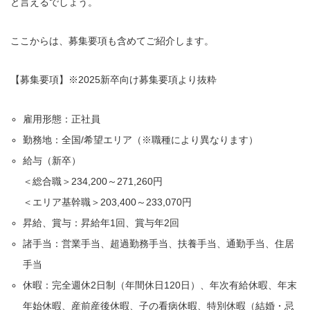
と言えるでしょう。
ここからは、募集要項も含めてご紹介します。
【募集要項】※2025新卒向け募集要項より抜粋
雇用形態：正社員
勤務地：全国/希望エリア（※職種により異なります）
給与（新卒）
＜総合職＞234,200～271,260円
＜エリア基幹職＞203,400～233,070円
昇給、賞与：昇給年1回、賞与年2回
諸手当：営業手当、超過勤務手当、扶養手当、通勤手当、住居
手当
休暇：完全週休2日制（年間休日120日）、年次有給休暇、年末
年始休暇、産前産後休暇、子の看病休暇、特別休暇（結婚・忌