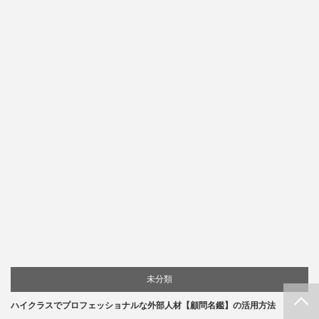
未分類
PAGE TOP
ハイクラスでプロフェッショナルな外部人材【顧問名鑑】の活用方法