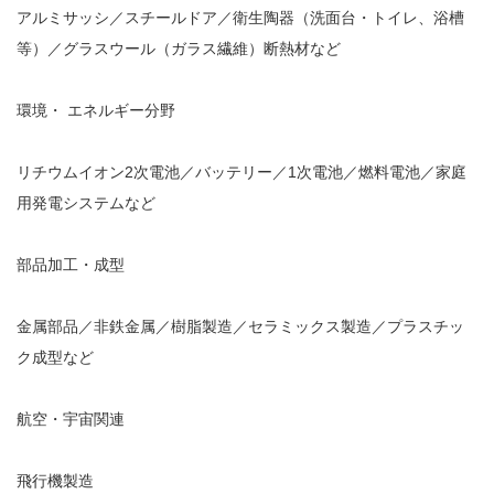
アルミサッシ／スチールドア／衛生陶器（洗面台・トイレ、浴槽
等）／グラスウール（ガラス繊維）断熱材など
環境・ エネルギー分野
リチウムイオン2次電池／バッテリー／1次電池／燃料電池／家庭
用発電システムなど
部品加工・成型
金属部品／非鉄金属／樹脂製造／セラミックス製造／プラスチッ
ク成型など
航空・宇宙関連
飛行機製造