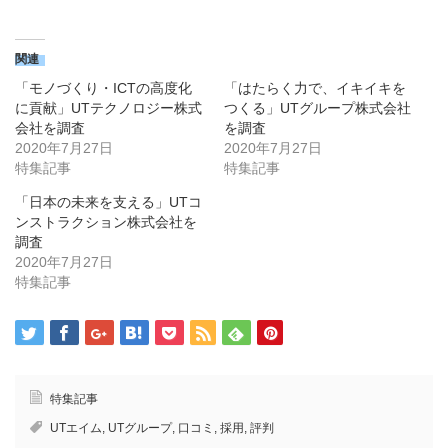
ク
有
し
す
て
る
Twitter
に
で
は
関連
共
ク
有
リ
「モノづくり・ICTの高度化
「はたらく力で、イキイキを
(新
ッ
し
ク
に貢献」UTテクノロジー株式
つくる」UTグループ株式会社
い
し
会社を調査
を調査
ウ
て
ィ
く
2020年7月27日
2020年7月27日
ン
だ
ド
さ
特集記事
特集記事
ウ
い
で
(新
「日本の未来を支える」UTコ
開
し
き
い
ンストラクション株式会社を
ま
ウ
す)
ィ
調査
ン
2020年7月27日
ド
ウ
特集記事
で
開
き
ま
す)
特集記事
UTエイム
,
UTグループ
,
口コミ
,
採用
,
評判