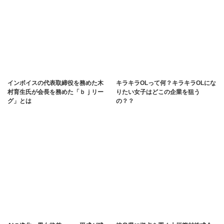
インボイスの代表取締役を務めた木
キラキラOLって何？キラキラOLにな
村育生氏が会長を務めた「ｂｊリー
りたい女子はどこの企業を狙う
グ」とは
の？？