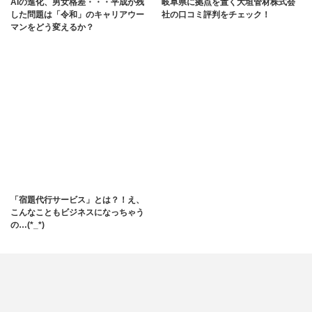
AIの進化、男女格差・・・平成が残
岐阜県に拠点を置く大垣管材株式会
した問題は「令和」のキャリアウー
社の口コミ評判をチェック！
マンをどう変えるか？
「宿題代行サービス」とは？！え、
こんなこともビジネスになっちゃう
の…(*_*)