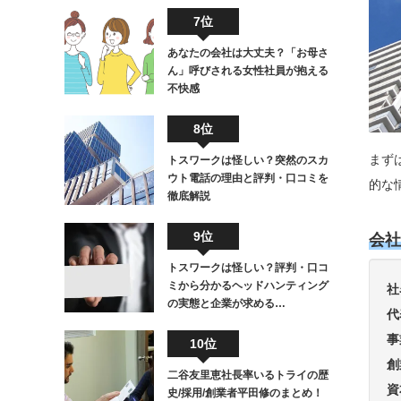
7位
あなたの会社は大丈夫？「お母さ
ん」呼びされる女性社員が抱える
不快感
8位
まず
トスワークは怪しい？突然のスカ
ウト電話の理由と評判・口コミを
的な
徹底解説
9位
会社
トスワークは怪しい？評判・口コ
ミから分かるヘッドハンティング
社
の実態と企業が求める…
代
事
10位
創
二谷友里恵社長率いるトライの歴
資
史/採用/創業者平田修のまとめ！