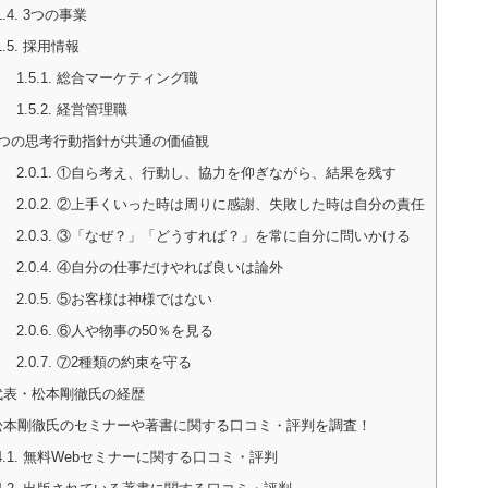
1.4.
3つの事業
1.5.
採用情報
1.5.1.
総合マーケティング職
1.5.2.
経営管理職
つの思考行動指針が共通の価値観
2.0.1.
①自ら考え、行動し、協力を仰ぎながら、結果を残す
2.0.2.
②上手くいった時は周りに感謝、失敗した時は自分の責任
2.0.3.
③「なぜ？」「どうすれば？」を常に自分に問いかける
2.0.4.
④自分の仕事だけやれば良いは論外
2.0.5.
⑤お客様は神様ではない
2.0.6.
⑥人や物事の50％を見る
2.0.7.
⑦2種類の約束を守る
表・松本剛徹氏の経歴
本剛徹氏のセミナーや著書に関する口コミ・評判を調査！
4.1.
無料Webセミナーに関する口コミ・評判