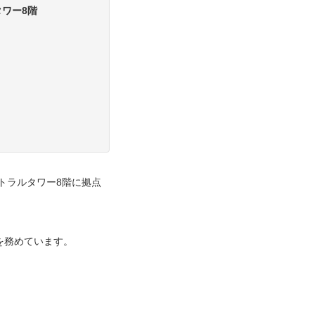
タワー8階
ントラルタワー8階に拠点
を務めています。