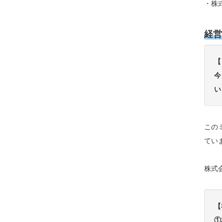
・株
経営
【
今
い
この
てい
株式
【
①