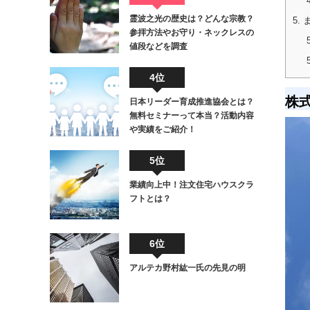
霊波之光の歴史は？どんな宗教？
5.
参拝方法やお守り・ネックレスの
値段などを調査
4位
株
日本リーダー育成推進協会とは？
無料セミナーって本当？活動内容
や実績をご紹介！
5位
業績向上中！注文住宅ハウスクラ
フトとは？
6位
アルテカ野村紘一氏の先見の明