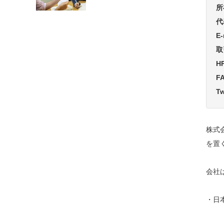
所
代
E-
取
H
F
Tw
株式
を置
会社
・日