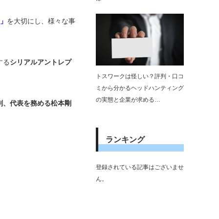
針」
を大切にし、様々な事
する
シリアルアントレプ
トスワークは怪しい？評判・口コ
ミから分かるヘッドハンティング
の実態と企業が求める…
判、代表を務める松本剛
ランキング
登録されている記事はございませ
ん。