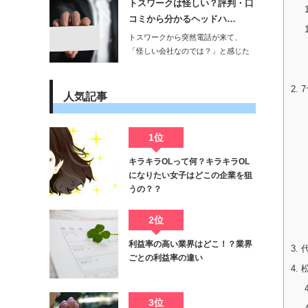
トスワークは怪しい？評判・口
コミから分かるヘッドハ…
トスワークから突然電話が来て、
「怪しい会社なのでは？」と感じた
方も多いのではない…
2.
7
人気記事
1位
キラキラOLって何？キラキラOL
になりたい女子はどこの企業を狙
うの？？
2位
利益率の高い業界はどこ！？業界
3.
代
ごとの利益率の違い
4.
松
3位