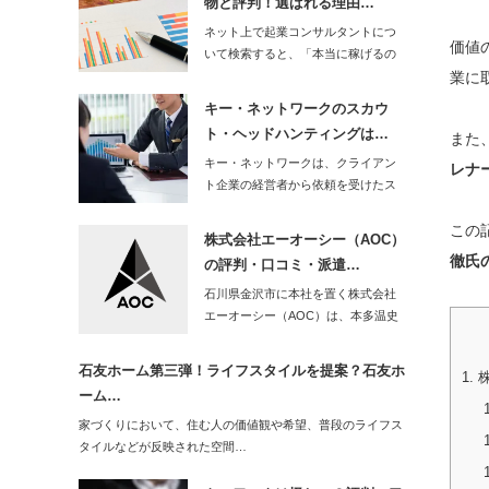
物と評判！選ばれる理由…
ネット上で起業コンサルタントにつ
価値
いて検索すると、「本当に稼げるの
か？」「怪しいの…
業に
キー・ネットワークのスカウ
ト・ヘッドハンティングは…
また
キー・ネットワークは、クライアン
レナ
ト企業の経営者から依頼を受けたス
カウト・ヘッドハ…
この
株式会社エーオーシー（AOC）
徹氏
の評判・口コミ・派遣…
石川県金沢市に本社を置く株式会社
エーオーシー（AOC）は、本多温史
社長のもと、製…
石友ホーム第三弾！ライフスタイルを提案？石友ホ
1.
株
ーム…
家づくりにおいて、住む人の価値観や希望、普段のライフス
タイルなどが反映された空間…