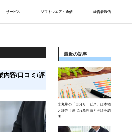
サービス
ソフトウエア・通信
経営者通信
最近の記事
内容/口コミ/評
米丸剛の「自分サービス」は本物
と評判！選ばれる理由と実績を調
査