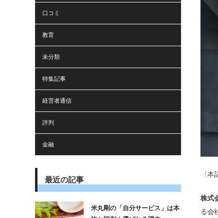
口コミ
教育
未分類
特集記事
経営者通信
評判
金融
〈本
最近の記事
株式
米丸剛の「自分サービス」は本
る会