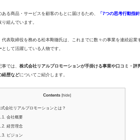
のある商品・サービスを顧客のもとに届けるため、
「7つの思考行動指
取り組んでいます。
、代表取締役を務める松本剛徹氏は、これまでに数々の事業を連続起業
ー
として活躍している人物です。
記事では、
株式会社リアルプロモーションが手掛ける事業や口コミ・評
の経歴など
についてご紹介します。
Contents
[
hide
]
式会社リアルプロモーションとは？
1.1.
会社概要
1.2.
経営理念
1.3.
ビジョン