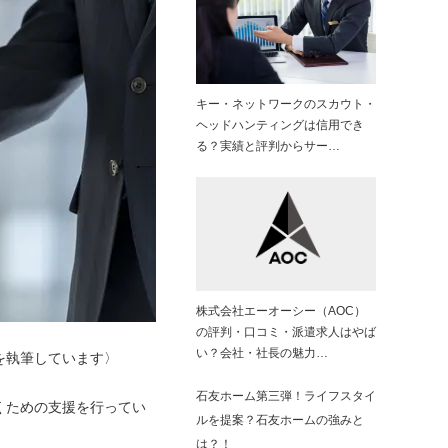
キー・ネットワークのスカウト・
ヘッドハンティングは信用でき
る？実績と評判からサー…
株式会社エーオーシー（AOC）
の評判・口コミ・派遣求人はやば
い？会社・社長の魅力…
を執筆しています〉
石友ホーム第三弾！ライフスタイ
くための支援を行ってい
ルを提案？石友ホームの強みと
は？！