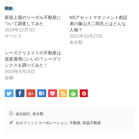
て
る
Twitter
に
で
は
関連
共
ク
有
リ
新規上場のリーガル不動産に
NSアセットマネジメント創設
(新
ッ
し
ク
ついて調査してみた
者の藤山大二郎氏とはどんな
い
し
2018年12月3日
人物？
ウ
て
ィ
く
サービス
2021年10月27日
ン
だ
ド
さ
未分類
ウ
い
で
(新
シーズクリエイトの不動産は
開
し
き
い
資産運用にいいの？シーズリ
ま
ウ
す)
ィ
ンクスを調べてみた！
ン
2019年4月15日
ド
ウ
金融
で
開
き
ま
す)
会社紹介
,
未分類
セルフィットコーポレーション
,
不動産
,
収益不動産